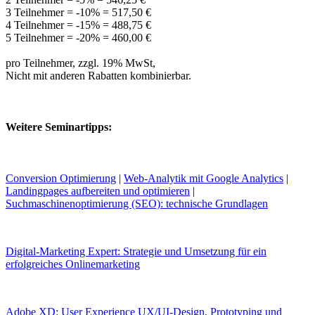
3 Teilnehmer = -10% = 517,50 €
4 Teilnehmer = -15% = 488,75 €
5 Teilnehmer = -20% = 460,00 €
pro Teilnehmer, zzgl. 19% MwSt,
Nicht mit anderen Rabatten kombinierbar.
Weitere Seminartipps:
Conversion Optimierung
|
Web-Analytik mit Google Analytics
|
Landingpages aufbereiten und optimieren
|
Suchmaschinenoptimierung (SEO): technische Grundlagen
Digital-Marketing Expert: Strategie und Umsetzung für ein
erfolgreiches Onlinemarketing
Adobe XD: User Experience UX/UI-Design, Prototyping und