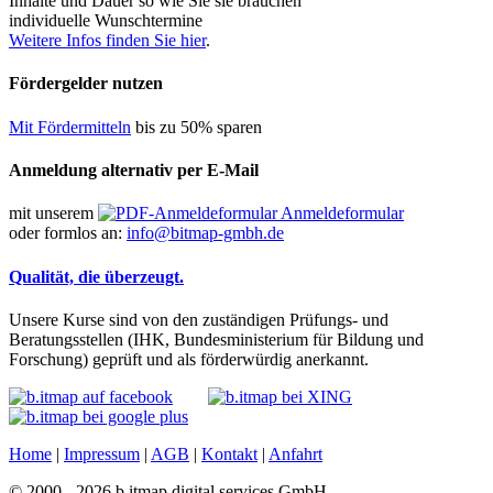
Inhalte und Dauer so wie Sie sie brauchen
individuelle Wunschtermine
Weitere Infos finden Sie hier
.
Fördergelder nutzen
Mit Fördermitteln
bis zu 50% sparen
Anmeldung alternativ per E-Mail
mit unserem
Anmeldeformular
oder formlos an:
info@bitmap-gmbh.de
Qualität, die überzeugt.
Unsere Kurse sind von den zuständigen Prüfungs- und
Beratungsstellen (IHK, Bundesministerium für Bildung und
Forschung) geprüft und als förderwürdig anerkannt.
Home
|
Impressum
|
AGB
|
Kontakt
|
Anfahrt
© 2000 - 2026 b.itmap digital services GmbH