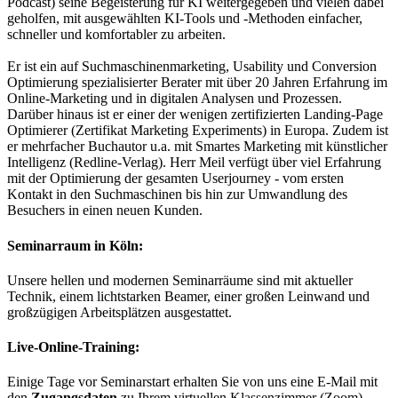
Podcast) seine Begeisterung für KI weitergegeben und vielen dabei
geholfen, mit ausgewählten KI-Tools und -Methoden einfacher,
schneller und komfortabler zu arbeiten.
Er ist ein auf Suchmaschinenmarketing, Usability und Conversion
Optimierung spezialisierter Berater mit über 20 Jahren Erfahrung im
Online-Marketing und in digitalen Analysen und Prozessen.
Darüber hinaus ist er einer der wenigen zertifizierten Landing-Page
Optimierer (Zertifikat Marketing Experiments) in Europa. Zudem ist
er mehrfacher Buchautor u.a. mit Smartes Marketing mit künstlicher
Intelligenz (Redline-Verlag). Herr Meil verfügt über viel Erfahrung
mit der Optimierung der gesamten Userjourney - vom ersten
Kontakt in den Suchmaschinen bis hin zur Umwandlung des
Besuchers in einen neuen Kunden.
Seminarraum in Köln:
Unsere hellen und modernen Seminarräume sind mit aktueller
Technik, einem lichtstarken Beamer, einer großen Leinwand und
großzügigen Arbeitsplätzen ausgestattet.
Live-Online-Training:
Einige Tage vor Seminarstart erhalten Sie von uns eine E-Mail mit
den
Zugangsdaten
zu Ihrem virtuellen Klassenzimmer (Zoom).