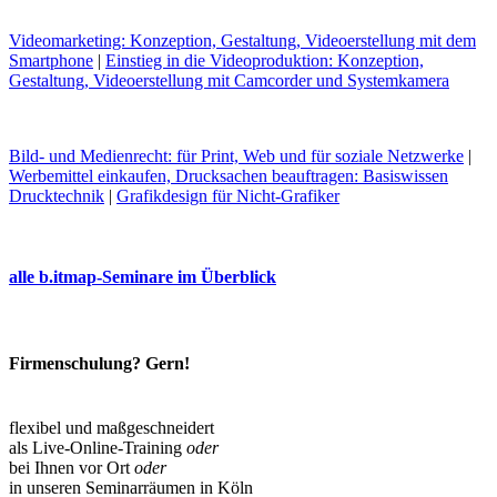
Videomarketing: Konzeption, Gestaltung, Videoerstellung mit dem
Smartphone
|
Einstieg in die Videoproduktion: Konzeption,
Gestaltung, Videoerstellung mit Camcorder und Systemkamera
Bild- und Medienrecht: für Print, Web und für soziale Netzwerke
|
Werbemittel einkaufen, Drucksachen beauftragen: Basiswissen
Drucktechnik
|
Grafikdesign für Nicht-Grafiker
alle b.itmap-Seminare im Überblick
Firmenschulung? Gern!
flexibel und maßgeschneidert
als Live-Online-Training
oder
bei Ihnen vor Ort
oder
in unseren Seminarräumen in Köln