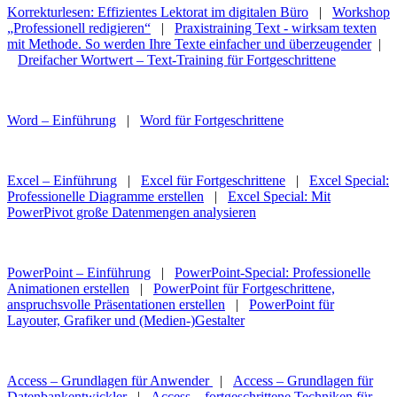
Korrekturlesen: Effizientes Lektorat im digitalen Büro
|
Workshop
„Professionell redigieren“
|
Praxistraining Text - wirksam texten
mit Methode. So werden Ihre Texte einfacher und überzeugender
|
Dreifacher Wortwert – Text-Training für Fortgeschrittene
Word – Einführung
|
Word für Fortgeschrittene
Excel – Einführung
|
Excel für Fortgeschrittene
|
Excel Special:
Professionelle Diagramme erstellen
|
Excel Special: Mit
PowerPivot große Datenmengen analysieren
PowerPoint – Einführung
|
PowerPoint-Special: Professionelle
Animationen erstellen
|
PowerPoint für Fortgeschrittene,
anspruchsvolle Präsentationen erstellen
|
PowerPoint für
Layouter, Grafiker und (Medien-)Gestalter
Access – Grundlagen für Anwender
|
Access – Grundlagen für
Datenbankentwickler
|
Access – fortgeschrittene Techniken für